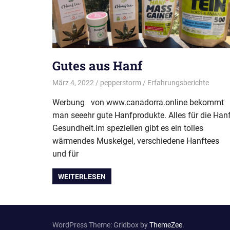
Gutes aus Hanf
März 4, 2022
pepperstorm
Erfahrungsberichte
Werbung von www.canadorra.online bekommt
man seeehr gute Hanfprodukte. Alles für die Han
Gesundheit.im speziellen gibt es ein tolles
wärmendes Muskelgel, verschiedene Hanftees
und für
WEITERLESEN
WordPress Theme: Gridbox by
ThemeZee
.