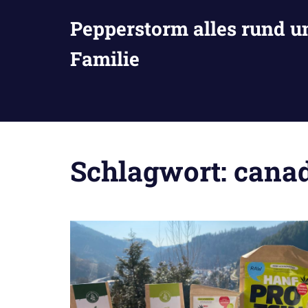
Zum
Pepperstorm alles rund u
Inhalt
springen
Familie
Schlagwort:
canad