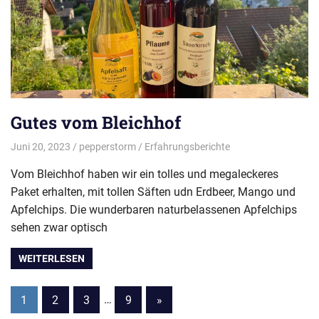
Gutes vom Bleichhof
Juni 20, 2023
pepperstorm
Erfahrungsberichte
Vom Bleichhof haben wir ein tolles und megaleckeres
Paket erhalten, mit tollen Säften udn Erdbeer, Mango und
Apfelchips. Die wunderbaren naturbelassenen Apfelchips
sehen zwar optisch
WEITERLESEN
Seitennummerierung
Nächste
1
2
3
…
9
»
Beiträge