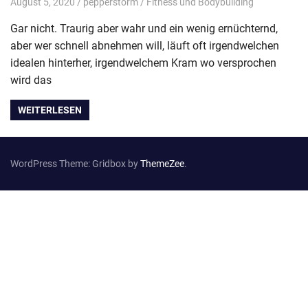
August 5, 2020
pepperstorm
Fitness und Bodybuilding
Gar nicht. Traurig aber wahr und ein wenig ernüchternd,
aber wer schnell abnehmen will, läuft oft irgendwelchen
idealen hinterher, irgendwelchem Kram wo versprochen
wird das
WEITERLESEN
WordPress Theme: Gridbox by
ThemeZee
.