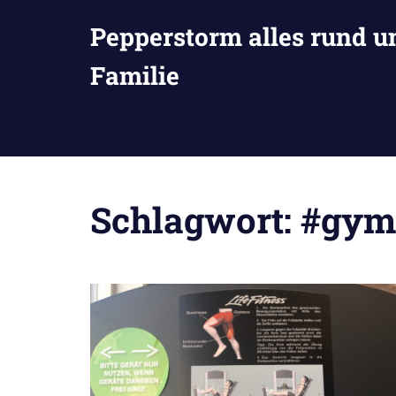
Zum
Pepperstorm alles rund u
Inhalt
springen
Familie
Schlagwort:
#gym