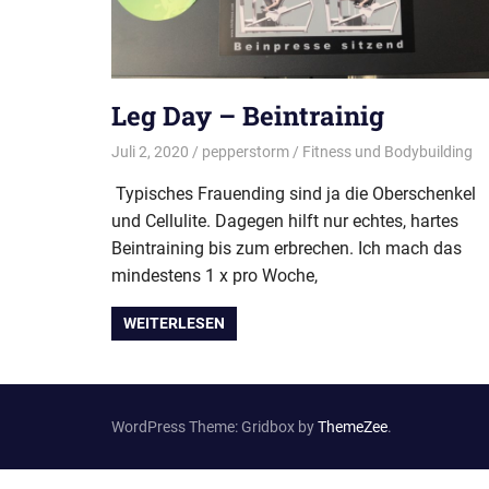
Leg Day – Beintrainig
Juli 2, 2020
pepperstorm
Fitness und Bodybuilding
Typisches Frauending sind ja die Oberschenkel
und Cellulite. Dagegen hilft nur echtes, hartes
Beintraining bis zum erbrechen. Ich mach das
mindestens 1 x pro Woche,
WEITERLESEN
WordPress Theme: Gridbox by
ThemeZee
.