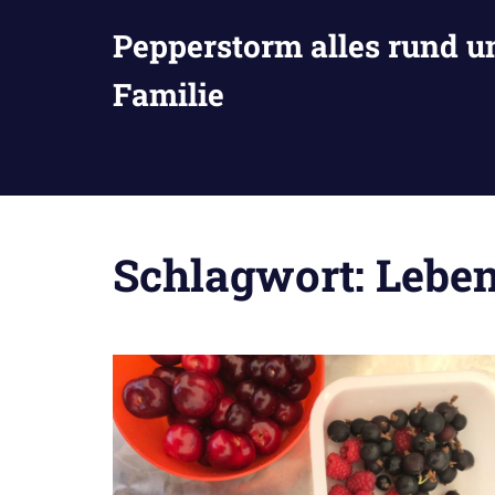
Zum
Pepperstorm alles rund u
Inhalt
springen
Familie
Schlagwort:
Leben