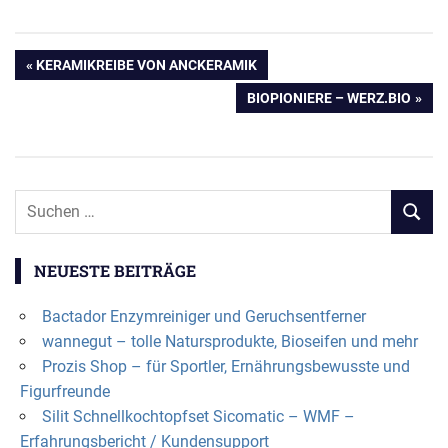
Beitragsnavigation
VORHERIGER
KERAMIKREIBE VON ANCKERAMIK
BEITRAG:
NÄCHSTER
BIOPIONIERE – WERZ.BIO
BEITRAG:
NEUESTE BEITRÄGE
Bactador Enzymreiniger und Geruchsentferner
wannegut – tolle Natursprodukte, Bioseifen und mehr
Prozis Shop – für Sportler, Ernährungsbewusste und
Figurfreunde
Silit Schnellkochtopfset Sicomatic – WMF –
Erfahrungsbericht / Kundensupport