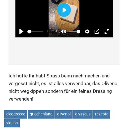
PLAY
01:59
PLAY
MUTE
SETTINGS
PIP
ENTER FU
Ich hoffe Ihr habt Spass beim nachmachen und
vergesst nicht, es ist alles verwendbar, das Olivenöl
nicht wegkippen sondern für ein feines Dressing
verwenden!
eleogreece
griechenland
olivenöl
olysseus
rezepte
videos