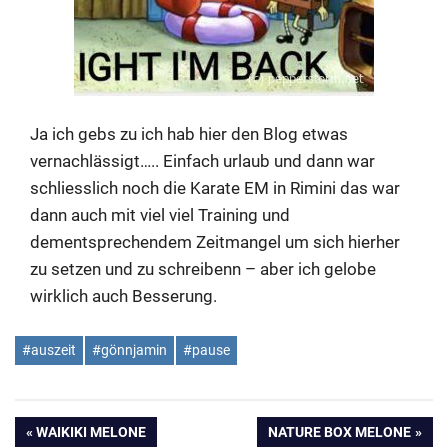
Ja ich gebs zu ich hab hier den Blog etwas
vernachlässigt….. Einfach urlaub und dann war
schliesslich noch die Karate EM in Rimini das war
dann auch mit viel viel Training und
dementsprechendem Zeitmangel um sich hierher
zu setzen und zu schreibenn – aber ich gelobe
wirklich auch Besserung.
#auszeit
#gönnjamin
#pause
Beitragsnavigation
VORHERIGER
NÄCHSTER
WAIKIKI MELONE
NATURE BOX MELONE