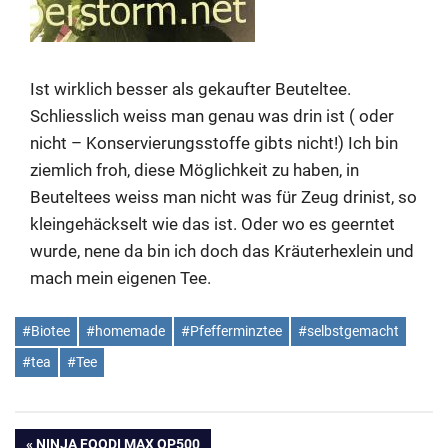
Ist wirklich besser als gekaufter Beuteltee.
Schliesslich weiss man genau was drin ist ( oder
nicht – Konservierungsstoffe gibts nicht!) Ich bin
ziemlich froh, diese Möglichkeit zu haben, in
Beuteltees weiss man nicht was für Zeug drinist, so
kleingehäckselt wie das ist. Oder wo es geerntet
wurde, nene da bin ich doch das Kräuterhexlein und
mach mein eigenen Tee.
#Biotee
#homemade
#Pfefferminztee
#selbstgemacht
#tea
#Tee
VORHERIGER
NINJA FOODI MAX OP500