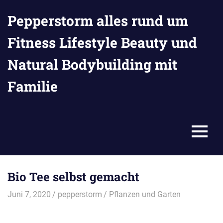
Zum
Pepperstorm alles rund um
Inhalt
springen
Fitness Lifestyle Beauty und
Natural Bodybuilding mit
Familie
MENU
Bio Tee selbst gemacht
Juni 7, 2020
pepperstorm
Pflanzen und Garten