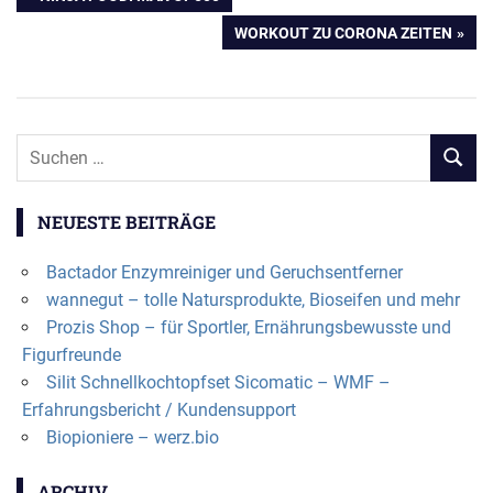
Beitragsnavigation
BEITRAG:
NÄCHSTER
WORKOUT ZU CORONA ZEITEN
BEITRAG:
NEUESTE BEITRÄGE
Bactador Enzymreiniger und Geruchsentferner
wannegut – tolle Natursprodukte, Bioseifen und mehr
Prozis Shop – für Sportler, Ernährungsbewusste und
Figurfreunde
Silit Schnellkochtopfset Sicomatic – WMF –
Erfahrungsbericht / Kundensupport
Biopioniere – werz.bio
ARCHIV