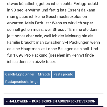
etwas künstlich ( gut es ist ein echts Fertigprodukt
in 90 sec. erwärmt und fertig ists Essen) da kann
man glaube ich keine Geschmacksexplosion
erwarten. Mein Fazit ist : Wenn es wirklich super
schnell gehen muss, weil Stress , TErmine etc dann
ja – sonst eher nein, weil ich der Meinung bin als
Familie braucht man zwischen 3-4 Packungen wenn
es eine Hauptmahlzeit ohne Beilagen sein soll. Und
für 1,69€ Pro Packung (gesehen im Penny) finde
ich es dann ein bizzle teuer.
Candle Light Dinner
Miracoli
Pasta pronto
Pastaprontochallenge
Beitragsnavigation
VORHERIGER
HALLOWEEN – KÜRBISKUCHEN ABGESPECKTE VERSION
BEITRAG: