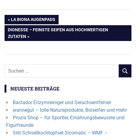
Beitragsnavigation
VORHERIGER
LA BIONA AUGENPADS
BEITRAG:
NÄCHSTER
DIONESSE – FEINSTE SEIFEN AUS HOCHWERTIGEN
BEITRAG:
ZUTATEN
NEUESTE BEITRÄGE
Bactador Enzymreiniger und Geruchsentferner
wannegut – tolle Natursprodukte, Bioseifen und mehr
Prozis Shop – für Sportler, Ernährungsbewusste und
Figurfreunde
Silit Schnellkochtopfset Sicomatic – WMF –