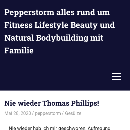
Zum
Pepperstorm alles rund um
Inhalt
springen
Fitness Lifestyle Beauty und
Natural Bodybuilding mit
Familie
MENU
Nie wieder Thomas Phillips!
Mai 28, 2020
pepperstorm
Gesülze
Nie wieder hab ich mir geschworen. Aufregung