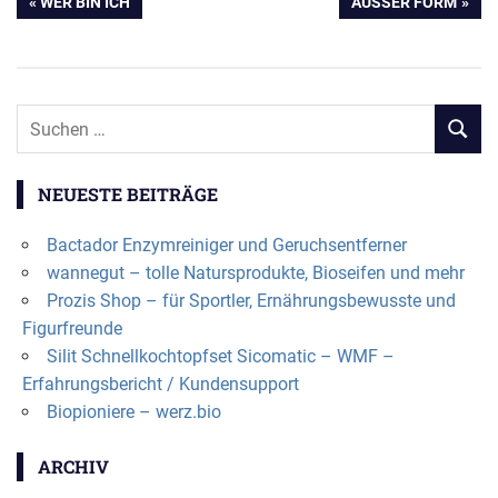
Beitragsnavigation
VORHERIGER
NÄCHSTER
WER BIN ICH
AUSSER FORM
BEITRAG:
BEITRAG:
NEUESTE BEITRÄGE
Bactador Enzymreiniger und Geruchsentferner
wannegut – tolle Natursprodukte, Bioseifen und mehr
Prozis Shop – für Sportler, Ernährungsbewusste und
Figurfreunde
Silit Schnellkochtopfset Sicomatic – WMF –
Erfahrungsbericht / Kundensupport
Biopioniere – werz.bio
ARCHIV